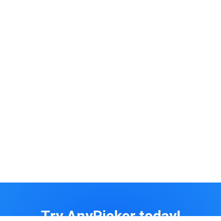
Try AnyPicker today!