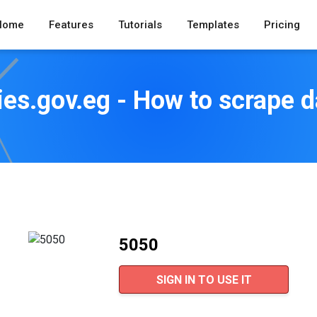
Home
Features
Tutorials
Templates
Pricing
ies.gov.eg - How to scrape 
5050
SIGN IN TO USE IT